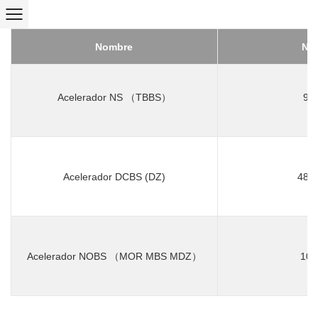
Nombre
NO
Acelerador NS （TBBS）
95-
Acelerador DCBS (DZ)
4879
Acelerador NOBS （MOR MBS MDZ）
102