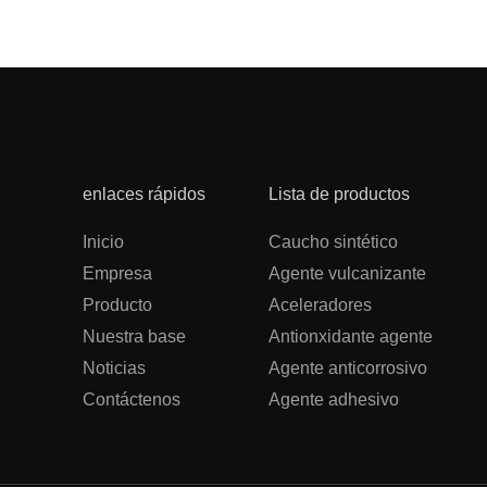
enlaces rápidos
Lista de productos
Inicio
Caucho sintético
Empresa
Agente vulcanizante
Producto
Aceleradores
Nuestra base
Antionxidante agente
Noticias
Agente anticorrosivo
Contáctenos
Agente adhesivo