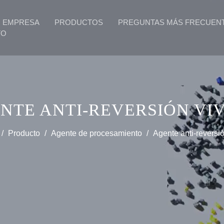
EMPRESA
PRODUCTOS
PREGUNTAS MÁS FRECUEN
TO
NTE ANTI-REVERSIÓN VIV
/
Producto
/
Agente de procesamiento
/
Agente anti-reversi