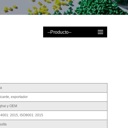
--Producto--
na
icante, exportador
ghai y OEM
4001: 2015, ISO9001: 2015
ulta