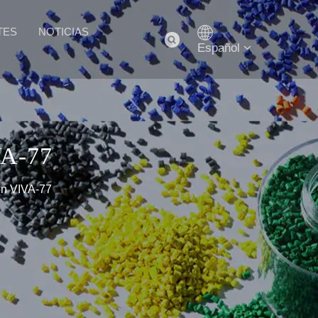
TES
NOTICIAS
Español
A-77
ón VIVA-77