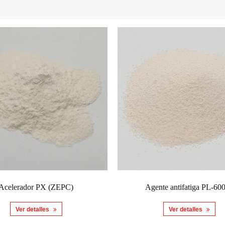
Acelerador PX (ZEPC)
Agente antifatiga PL-60
Ver detalles
Ver detalles