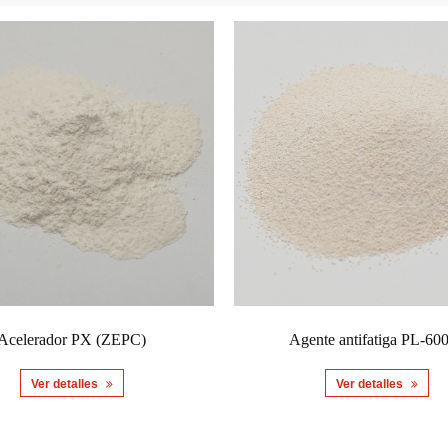
Acelerador PX (ZEPC)
Agente antifatiga PL-60
Ver detalles
Ver detalles