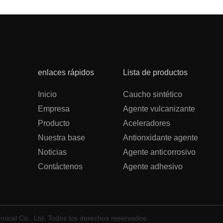
enlaces rápidos
Lista de productos
Inicio
Caucho sintético
Empresa
Agente vulcanizante
Producto
Aceleradores
Nuestra base
Antionxidante agente
Noticias
Agente anticorrosivo
Contáctenos
Agente adhesivo
cal Co., Ltd. Todos los derechos reservados.