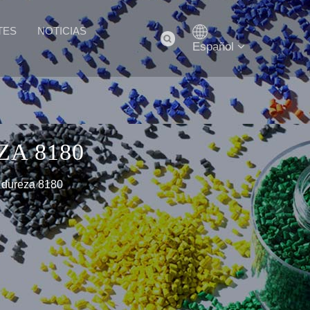
TES
NOTICIAS
Español
A 8180
 dureza 8180